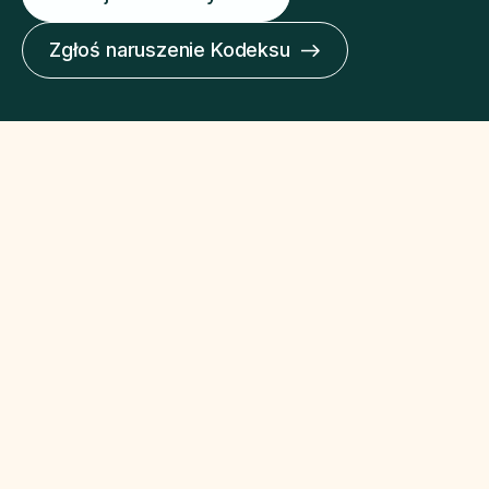
Zgłoś naruszenie Kodeksu
Dowiedz się czym jest Kodeks Etyki
Czym jest Kodeks
Etyki PLGBC?
Polskie Stowarzyszenie Budownictwa
Ekologicznego PLGBC opracowało Kodeks Etyki
organizacji. Określa on ogólne ramy, w jakie